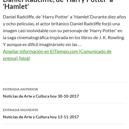
‘Hamlet’
Daniel Radcliffe, de 'Harry Potter' a 'Hamlet'Durante diez años
y ocho películas, el actor británico Daniel Radcliffe forjó una
imagen casi inolvidable con su personaje de 'Harry Potter' en
la saga cinematográfica inspirada en los libros de J. K. Rowling.
Y aunque es difícil imaginárselo sin las …
Ampliar información en ElTiempo.com (Comunicado de
prensa) (blog)
Navegación
ENTRADA ANTERIOR
de
Noticias de Arte y Cultura hoy 30-10-2017
entradas
ENTRADA SIGUIENTE
Noticias de Arte y Cultura hoy 13-11-2017