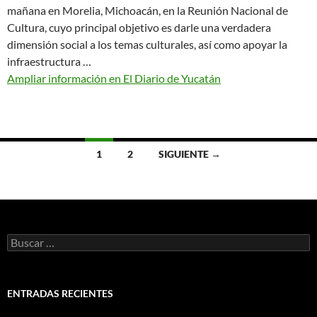
mañana en Morelia, Michoacán, en la Reunión Nacional de
Cultura, cuyo principal objetivo es darle una verdadera
dimensión social a los temas culturales, así como apoyar la
infraestructura …
Ampliar información en El Diario de Yucatán
Ir
1
2
SIGUIENTE →
a
las
entradas
Buscar:
ENTRADAS RECIENTES