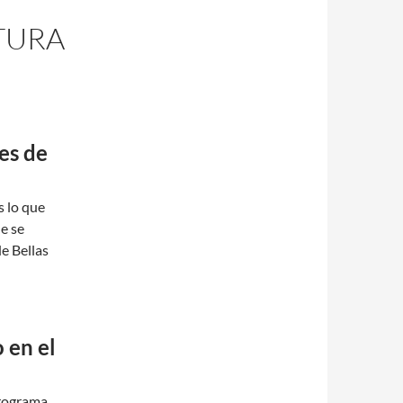
LTURA
es de
s lo que
e se
e Bellas
 en el
programa