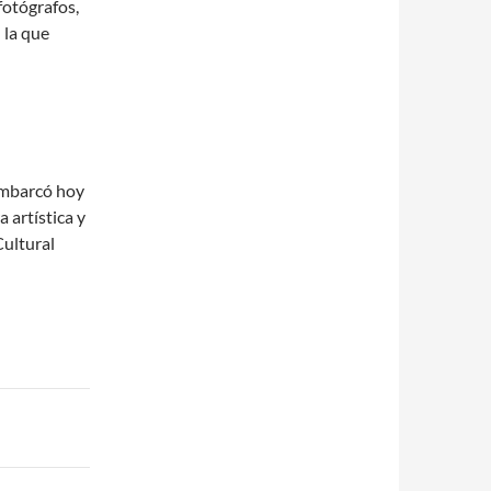
fotógrafos,
 la que
sembarcó hoy
 artística y
Cultural