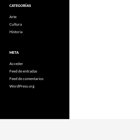
CATEGORÍAS
Arte
Cultura
Historia
META
Acceder
Feed de entradas
Feed de comentarios
WordPress.org