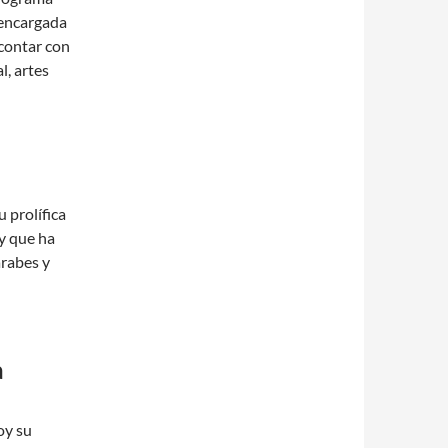
 encargada
 contar con
, artes
 prolífica
 y que ha
árabes y
a
oy su