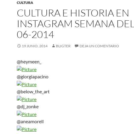
CULTURA
CULTURA E HISTORIA EN
INSTAGRAM SEMANA DEL
06-2014
19 JUNIO, 2014
BLIGTER
DEJA UN COMENTARIO
@heymeen_
@giorgiapacino
@below_the_art
@dj_zonke
@aneamorell