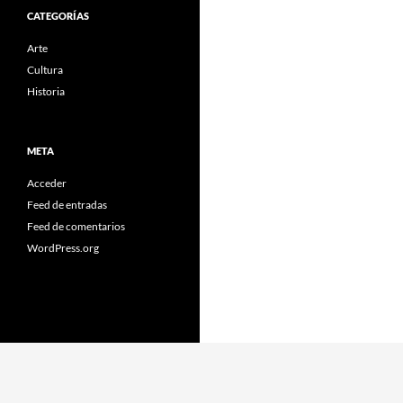
CATEGORÍAS
Arte
Cultura
Historia
META
Acceder
Feed de entradas
Feed de comentarios
WordPress.org